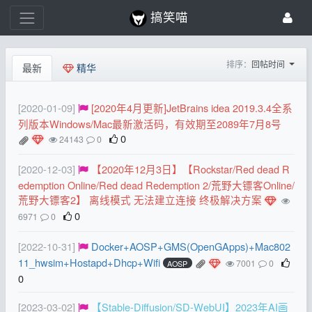
搞笑喵
排序：
回帖时间
最新
精华
[2020-01-09]
[2020年4月更新]JetBrains idea 2019.3.4全系
列版本Windows/Mac最新激活码，有效期至2089年7月8号
0
24143
0
[2020-12-03]
【2020年12月3日】【Rockstar/Red dead R
edemption Online/Red dead Redemption 2/荒野大镖客Online/
荒野大镖客2】 离线模式 无法建立连接 终极解决方案
0
6971
0
[2022-10-31]
Docker+AOSP+GMS(OpenGApps)+Mac802
11_hwsim+Hostapd+Dhcp+Wifi
7001
0
AOSP
0
[2023-03-02]
【Stable-Diffusion/SD-WebUI】2023年AI画