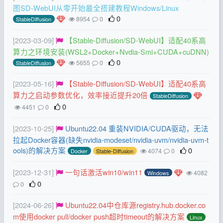
图SD-WebUI从零开始最全搭建教程Windows/Linux
0
8954
0
StableDiffusion
[2023-03-09]
【Stable-Diffusion/SD-WebUI】适配40系高
算力之环境安装(WSL2+Docker+Nvdia-Smi+CUDA+cuDNN)
0
5655
0
StableDiffusion
[2023-05-16]
【Stable-Diffusion/SD-WebUI】适配40系高
算力之启动参数优化，效率接近提升20倍
StableDiffusion
0
4451
0
[2023-10-25]
Ubuntu22.04 重装NVIDIA/CUDA驱动，无法
拉起Docker容器(缺失nvidia-modeset/nvidia-uvm/nvidia-uvm-t
ools)的解决方案
0
4074
0
Docker
Stable-Diffusion
[2023-12-31]
一句话激活win10/win11
4082
Windows
0
0
[2024-06-26]
Ubuntu22.04中仓库源registry.hub.docker.co
m使用docker pull/docker push超时timeout的解决方案
Linux